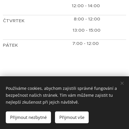
12:00 - 14:00
8:00 - 12:00
ČTVRTEK
13:00 - 15:00
7:00 - 12:00
PÁTEK
Používáme cookies, abychom zajistili správné fungování a
bezpečnost našich stránek. Tím vám můžeme zajistit tu
nejlepší zkušenost při jejich návštěvě.
Přijmout nezbytné
Přijmout vše
Vytvořeno službou
Webnode
Cookies