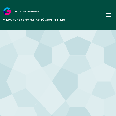
MUDr. Radka Martanová
MZPOgynekologie,s.r.o. IČO:061 45 329