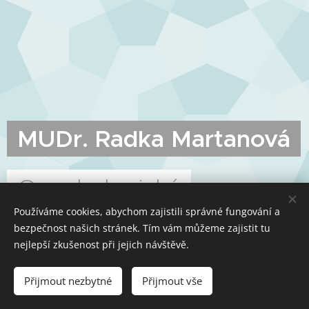
MUDr. Radka Martanová
Gynekologická
Používáme cookies, abychom zajistili správné fungování a
ambulance Podbořany
bezpečnost našich stránek. Tím vám můžeme zajistit tu
nejlepší zkušenost při jejich návštěvě.
Přijmout nezbytné
Přijmout vše
Vytvořeno službou
Webnode
Cookies