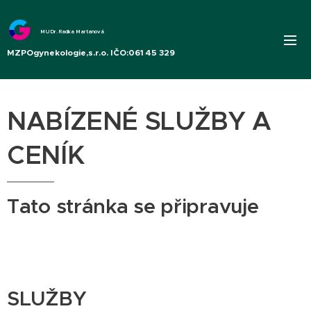
MUDr. Radka Martanová
MZPOgynekologie,s.r.o. IČO:061 45 329
NABÍZENÉ SLUŽBY A
CENÍK
Tato stránka se připravuje
SLUŽBY